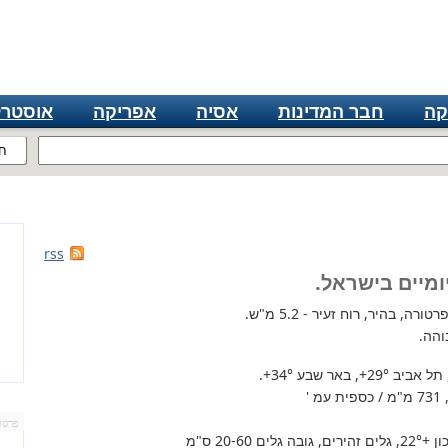
קה
חבר המדינות
אסיה
אפריקה
אוסטרל
ח
rss
ומיים בישראל.
רה, בהיר, רוח זעיר - 5.2 מ"ש.
והה.
 תל אביב
+29°
, באר שבע
+34°
.
'
פרסו
+22°
, גלים זהירים, גובה גלים 20-60 ס"מ