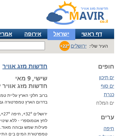
חדשות מזג אוויר
דף ראשי
ישראל
אירופה
אמרי
ירושלים
העיר שלי:
+22°
חדשות מזג אוויר
חופים
ים תיכון
שישי, 9 מאי
חדשות מזג אוויר י
ים סוף
כנרת
ברוב חלקי הארץ
עליית טמפרטו
בדרום הארץ טמפרטורה גב
ים המלח
ירושלים
+32°
, חיפה
+27°
,
ערים
לחץ אטמוספרי - ללא שינוי, 731 מ"מ / כספית עמ 
פעילות שמש גבוהה מאוד.
חיפה
טמפרטורת המים בים התיכון 