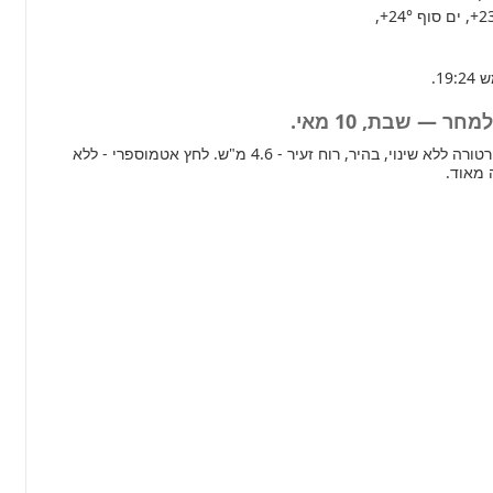
+2
, ים סוף
+24°
,
ר — שבת, 10 מאי.
מחר ברוב חלקי הארץ טמפרטורה ללא שינוי, בהיר, רוח זעיר - 4.6 מ"ש. לחץ אטמוספרי - ללא
 מאוד.