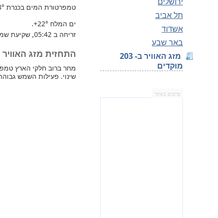
ירושלים
טמפרטורת המים בכנרת
3°
תל אביב
ים המלח
+22°
.
אשדוד
זריחה ב 05:42, שקיעת שמש 19:24.
באר שבע
התחזית מזג האוויר למח
מזג האוויר ב- 203
מוקדים
שינוי. פעילות השמש גבוהה
פרסום באתר