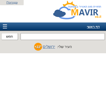
Погода
תחזית מזג האוויר בפסוטה
☰
דף ראשי
ישראל
חפוש
אירופה
ירושלים
העיר שלי:
+22°
אמריקה
חבר המדינות
אסיה
אפריקה
אוסטרליה