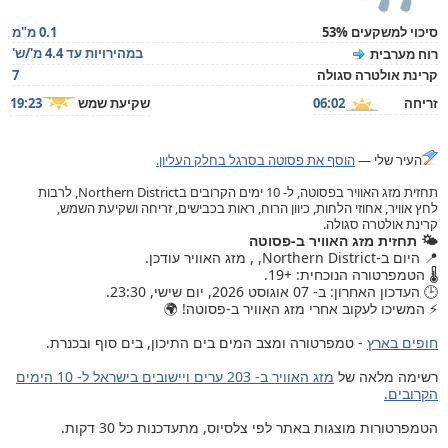
סיכוי למשקעים 53%
0.1 מ"מ
במהירויות עד 4.4 מ'/ש'
רוח מערבית
קרינת אולטרה סגולה
7
זריחה
06:02
שקיעת שמש
19:23
העיר שלי —
הוסף את פסוטה בסרגל בחלק העליון.
תחזית מזג האוויר בפסוטה, ל- 10 ימים הקרובים בNorthern District, לרבות
לחץ אוויר, אחוזי הלחות, כיוון הרוח, ראות בכבישים, זריחה ושקיעת השמש,
קרינת אולטרה סגולה.
🌤️ תחזית מזג האוויר ב-פסוטה
📍 היום ב-Northern District, , מזג האוויר עודכן.
🌡️ הטמפרטורה הנוכחית: +19.
🕒 העדכון האחרון: ב- 07 אוגוסט 2026, יום שישי, 23:30.
⚡ המשיכו לעקוב אחרי מזג האוויר ב-פסוטה! 🌍
חופים בארץ
- טמפרטורה ומצב המים בים התיכון, בים סוף ובכנרת.
רשימה מלאה של
מזג האוויר ב- 203 ערים ויישובים בישראל ל- 10 הימים
הקרובים.
הטמפרטורות מוצגות באתר לפי צלסיוס, מתעדכנות כל 30 דקות.