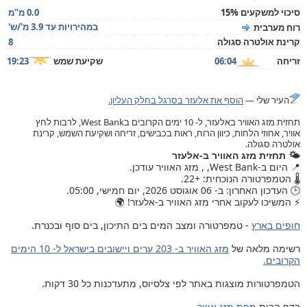
סיכוי למשקעים 15%
0.0 מ"מ
במהירויות עד 3.9 מ'/ש'
רוח מערבית
קרינת אולטרה סגולה
8
זריחה
06:04
שקיעת שמש
19:23
העיר שלי —
הוסף את אלעזר בסרגל בחלק העליון.
תחזית מזג האוויר באלעזר, ל- 10 ימים הקרובים בWest Bank, לרבות לחץ
אוויר, אחוזי הלחות, כיוון הרוח, ראות בכבישים, זריחה ושקיעת השמש, קרינת
אולטרה סגולה.
🌤️ תחזית מזג האוויר ב-אלעזר
📍 היום ב-West Bank, , מזג האוויר עודכן.
🌡️ הטמפרטורה הנוכחית: +22.
🕒 העדכון האחרון: ב- 06 אוגוסט 2026, יום חמישי, 05:00.
⚡ המשיכו לעקוב אחרי מזג האוויר ב-אלעזר! 🌍
חופים בארץ
- טמפרטורה ומצב המים בים התיכון, בים סוף ובכנרת.
רשימה מלאה של
מזג האוויר ב- 203 ערים ויישובים בישראל ל- 10 הימים
הקרובים.
הטמפרטורות מוצגות באתר לפי צלסיוס, מתעדכנות כל 30 דקות.
בדף הבית
מפת מזג אוויר
.