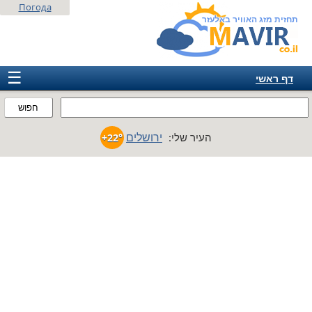
Погода
תחזית מזג האוויר באלעזר
☰
דף ראשי
ישראל
חפוש
אירופה
ירושלים
העיר שלי:
+22°
אמריקה
חבר המדינות
אסיה
אפריקה
אוסטרליה