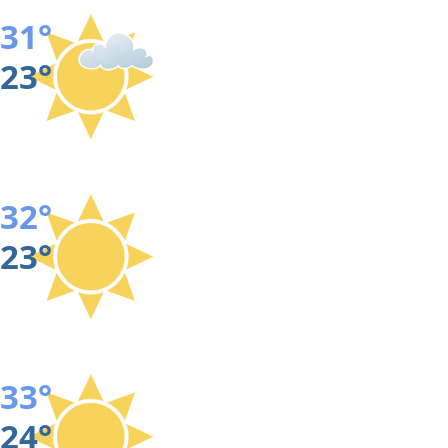
31°
23°
32°
23°
33°
24°