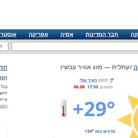
קה
חבר המדינות
אסיה
אפריקה
אוסטרל
ח
ה
/עתלית — מזג אוויר עכשיו
חדש
חמישי, 
לסמן
העיר שלי
בכל 
מעודכן
17:50
06.08
ירוש
+29°
זריחה ב 05:53, 
נתונ
מרגיש כמו
+34°