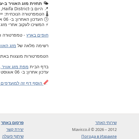
🌤️ תחזית מזג האוויר ב-ע
📍 היום ב-Haifa District, , מזג האוויר עודכן.
🌡️ הטמפרטורה הנוכחית: +29.
🕒 העדכון האחרון: ב- 06 אוגוסט 2026, יום חמישי, 18:30.
⚡ המשיכו לעקוב אחרי מזג 
חופים בארץ
- טמפרטורה ומ
רשימה מלאה של
מזג האוויר ב- 203 ערים ויישובים בישרא
הטמפרטורות מוצגות באתר לפי 
בדף הבית
מפת מזג אוויר
.
עדכון אחרון: ב- 06 אוגוסט 2026, יום חמישי, 18:30
הוסף דף זה למועדפים 
שירותי האתר
פרסום באתר
2012 – 2026 © Mavir.co.il
יצירת קשר
Погода в Израиле
שיתוף פעולה