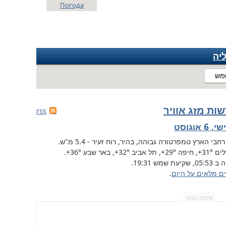
Погода
יה
פוש
ות מזג אוויר
rss
6 אוגוסט
רחבי הארץ
טמפרטורה גבוהה, בהיר, רוח זעיר - 5.4 מ"ש.
לים
+31°
, חיפה
+29°
, תל אביב
+32°
,
באר שבע
+36°
.
שקיעת שמש 19:31.
ים מלאים על היום
.
פרסום באתר