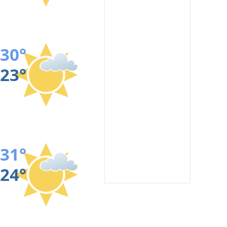
30°
23°
31°
24°