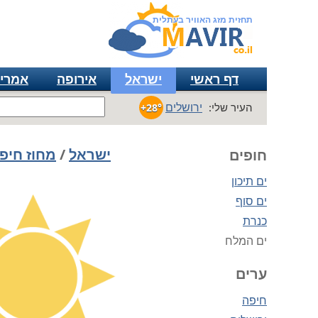
תחזית מזג האוויר בעתלית
דף ראשי
ישראל
אירופה
אמרי
ירושלים
העיר שלי:
+28°
ישראל
/
מחוז חיפ
חופים
ים תיכון
ים סוף
כנרת
ים המלח
ערים
חיפה