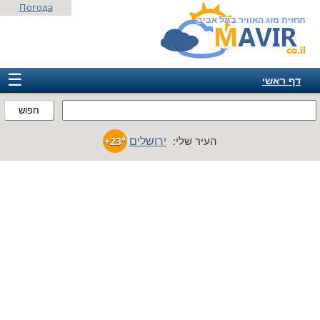
Погода
תחזית מזג האוויר בתל אביב
☰
דף ראשי
ישראל
חפוש
אירופה
ירושלים
העיר שלי:
+23°
אמריקה
חבר המדינות
אסיה
אפריקה
אוסטרליה