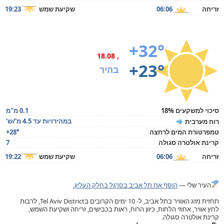
זריחה
06:06
שקיעת שמש
19:23
+32°
, 18.08
+23°
בהיר
סיכוי למשקעים 18%
0.1 מ"מ
במהירויות עד 4.5 מ'/ש'
רוח מערבית
טמפרטורת המים לרחצה
+28°
קרינת אולטרה סגולה
7
זריחה
06:06
שקיעת שמש
19:22
העיר שלי —
הוסף את תל אביב בסרגל בחלק העליון.
תחזית מזג האוויר בתל אביב, ל- 10 ימים הקרובים בTel Aviv District, לרבות
לחץ אוויר, אחוזי הלחות, כיוון הרוח, ראות בכבישים, זריחה ושקיעת השמש,
קרינת אולטרה סגולה.