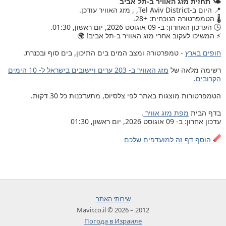
🌤️ תחזית מזג האוויר ב-תל אביב
📍 היום ב-Tel Aviv District, , מזג האוויר עודכן.
🌡️ הטמפרטורה הנוכחית: +28.
🕒 העדכון האחרון: ב- 09 אוגוסט 2026, יום ראשון, 01:30.
⚡ המשיכו לעקוב אחרי מזג האוויר ב-תל אביב! 🌍
חופים בארץ
- טמפרטורה ומצב המים בים התיכון, בים סוף ובכנרת.
רשימה מלאה של
מזג האוויר ב- 203 ערים ויישובים בישראל ל- 10 הימים
הקרובים.
הטמפרטורות מוצגות באתר לפי צלסיוס, מתעדכנות כל 30 דקות.
בדף הבית
מפת מזג אוויר
.
עדכון אחרון: ב- 09 אוגוסט 2026, יום ראשון, 01:30
הוסף דף זה למועדפים שלכם
שירותי האתר
2012 – 2026 © Mavir.co.il
Погода в Израиле