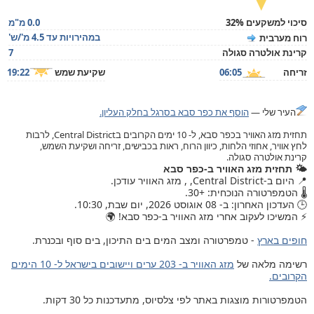
סיכוי למשקעים 32%
0.0 מ"מ
במהירויות עד 4.5 מ'/ש'
רוח מערבית
קרינת אולטרה סגולה
7
זריחה
06:05
שקיעת שמש
19:22
העיר שלי —
הוסף את כפר סבא בסרגל בחלק העליון.
תחזית מזג האוויר בכפר סבא, ל- 10 ימים הקרובים בCentral District, לרבות
לחץ אוויר, אחוזי הלחות, כיוון הרוח, ראות בכבישים, זריחה ושקיעת השמש,
קרינת אולטרה סגולה.
🌤️ תחזית מזג האוויר ב-כפר סבא
📍 היום ב-Central District, , מזג האוויר עודכן.
🌡️ הטמפרטורה הנוכחית: +30.
🕒 העדכון האחרון: ב- 08 אוגוסט 2026, יום שבת, 10:30.
⚡ המשיכו לעקוב אחרי מזג האוויר ב-כפר סבא! 🌍
חופים בארץ
- טמפרטורה ומצב המים בים התיכון, בים סוף ובכנרת.
רשימה מלאה של
מזג האוויר ב- 203 ערים ויישובים בישראל ל- 10 הימים
הקרובים.
הטמפרטורות מוצגות באתר לפי צלסיוס, מתעדכנות כל 30 דקות.