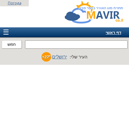
Погода
תחזית מזג האוויר בכפר סבא
☰
דף ראשי
ישראל
חפוש
אירופה
ירושלים
העיר שלי:
+27°
אמריקה
חבר המדינות
אסיה
אפריקה
אוסטרליה