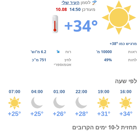
לסמן
העיר שלי
מעודכן
14:50
10.08
+34°
מרגיש כמו
+38°
ראות
10000 מ'
רוח
6.2 מ'/ש'
לחות
49%
לחץ
751 מ"כ
אטמוספרי
לפי שעה
07:00
04:00
01:00
22:00
19:00
16:00
+25°
+25°
+26°
+28°
+31°
+34°
תחזית ל-10 ימים הקרובים