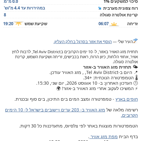
סיכוי למשקעים 1%
0.0 מ"מ
במהירויות עד 4.4 מ'/ש'
רוח צפונית מערבית
קרינת אולטרה סגולה
8
זריחה
06:07
שקיעת שמש
19:20
העיר שלי —
הוסף את אזור בסרגל בחלק העליון.
תחזית מזג האוויר באזור, ל- 10 ימים הקרובים בTel Aviv District, לרבות לחץ
אוויר, אחוזי הלחות, כיוון הרוח, ראות בכבישים, זריחה ושקיעת השמש, קרינת
אולטרה סגולה.
🌤️ תחזית מזג האוויר ב-אזור
📍 היום ב-Tel Aviv District, , מזג האוויר עודכן.
🌡️ הטמפרטורה הנוכחית: +34.
🕒 העדכון האחרון: ב- 10 אוגוסט 2026, יום שני, 15:30.
⚡ המשיכו לעקוב אחרי מזג האוויר ב-אזור! 🌍
חופים בארץ
- טמפרטורה ומצב המים בים התיכון, בים סוף ובכנרת.
רשימה מלאה של
מזג האוויר ב- 203 ערים ויישובים בישראל ל- 10 הימים
הקרובים.
הטמפרטורות מוצגות באתר לפי צלסיוס, מתעדכנות כל 30 דקות.
בדף הבית
מפת מזג אוויר
.