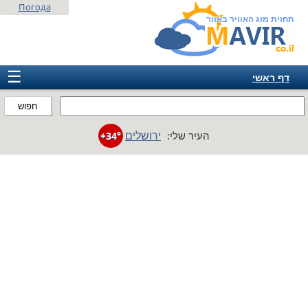
Погода
תחזית מזג האוויר באזור
☰
דף ראשי
ישראל
חפוש
אירופה
ירושלים
העיר שלי:
+34°
אמריקה
חבר המדינות
אסיה
אפריקה
אוסטרליה