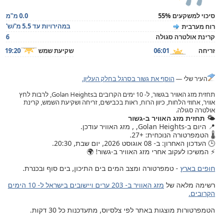
סיכוי למשקעים 55%
0.0 מ"מ
במהירויות עד 5.5 מ'/ש'
רוח מערבית
קרינת אולטרה סגולה
6
זריחה
06:01
שקיעת שמש
19:20
העיר שלי —
הוסף את גשור בסרגל בחלק העליון.
תחזית מזג האוויר בגשור, ל- 10 ימים הקרובים בGolan Heights, לרבות לחץ
אוויר, אחוזי הלחות, כיוון הרוח, ראות בכבישים, זריחה ושקיעת השמש, קרינת
אולטרה סגולה.
🌤️ תחזית מזג האוויר ב-גשור
📍 היום ב-Golan Heights, , מזג האוויר עודכן.
🌡️ הטמפרטורה הנוכחית: +27.
🕒 העדכון האחרון: ב- 08 אוגוסט 2026, יום שבת, 20:30.
⚡ המשיכו לעקוב אחרי מזג האוויר ב-גשור! 🌍
חופים בארץ
- טמפרטורה ומצב המים בים התיכון, בים סוף ובכנרת.
רשימה מלאה של
מזג האוויר ב- 203 ערים ויישובים בישראל ל- 10 הימים
הקרובים.
הטמפרטורות מוצגות באתר לפי צלסיוס, מתעדכנות כל 30 דקות.