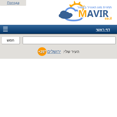
Погода
תחזית מזג האוויר בגשור
☰
דף ראשי
ישראל
חפוש
אירופה
ירושלים
העיר שלי:
+25°
אמריקה
חבר המדינות
אסיה
אפריקה
אוסטרליה