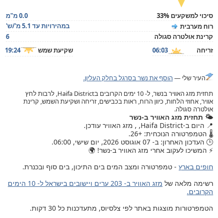
סיכוי למשקעים 33%
0.0 מ"מ
במהירויות עד 5.1 מ'/ש'
רוח מערבית
קרינת אולטרה סגולה
6
זריחה
06:03
שקיעת שמש
19:24
העיר שלי —
הוסף את נשר בסרגל בחלק העליון.
תחזית מזג האוויר בנשר, ל- 10 ימים הקרובים בHaifa District, לרבות לחץ
אוויר, אחוזי הלחות, כיוון הרוח, ראות בכבישים, זריחה ושקיעת השמש, קרינת
אולטרה סגולה.
🌤️ תחזית מזג האוויר ב-נשר
📍 היום ב-Haifa District, , מזג האוויר עודכן.
🌡️ הטמפרטורה הנוכחית: +26.
🕒 העדכון האחרון: ב- 07 אוגוסט 2026, יום שישי, 06:00.
⚡ המשיכו לעקוב אחרי מזג האוויר ב-נשר! 🌍
חופים בארץ
- טמפרטורה ומצב המים בים התיכון, בים סוף ובכנרת.
רשימה מלאה של
מזג האוויר ב- 203 ערים ויישובים בישראל ל- 10 הימים
הקרובים.
הטמפרטורות מוצגות באתר לפי צלסיוס, מתעדכנות כל 30 דקות.