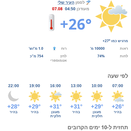
לסמן
העיר שלי
מעודכן
04:50
07.08
+26°
מרגיש כמו
+27°
ראות
10000 מ'
רוח
1.0 מ'/ש'
לחות
74%
לחץ
754 מ"כ
אטמוספרי
לפי שעה
22:00
19:00
16:00
13:00
10:00
07:00
+28°
+29°
+31°
+31°
+29°
+26°
בהיר
מעונן
בהיר
מעונן
בהיר
בהיר
חלקית
חלקית
תחזית ל-10 ימים הקרובים