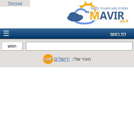
Погода
תחזית מזג האוויר בנשר
☰
דף ראשי
ישראל
חפוש
אירופה
ירושלים
העיר שלי:
+20°
אמריקה
חבר המדינות
אסיה
אפריקה
אוסטרליה