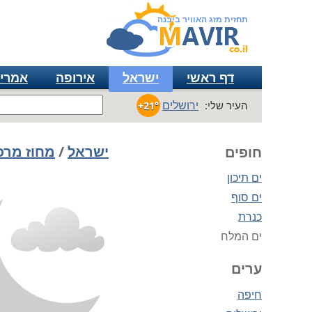
תחזית מזג האוויר ביבנה
דף ראשי
ישראל
אירופה
אמרי
ירושלים
העיר שלי:
+21°
ישראל
/
מחוז מרכ
חופים
ים תיכון
ים סוף
כנרת
ים המלח
ערים
חיפה