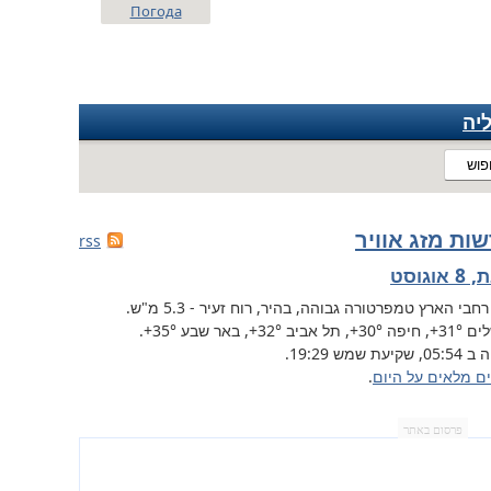
Погода
יה
פוש
ות מזג אוויר
rss
אוגוסט
רחבי הארץ
טמפרטורה גבוהה, בהיר, רוח זעיר - 5.3 מ"ש.
לים
+31°
, חיפה
+30°
, תל אביב
+32°
,
באר שבע
+35°
.
שקיעת שמש 19:29.
ים מלאים על היום
.
פרסום באתר