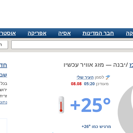
קה
חבר המדינות
אסיה
אפריקה
אוסטרל
ח
ז
/יבנה — מזג אוויר עכשיו
חדש
שבת, 8 
לסמן
העיר שלי
בכל 
מעודכן
05:20
08.08
ירוש
+25°
זריחה ב 05:54, 
נתונ
מרגיש כמו
+26°