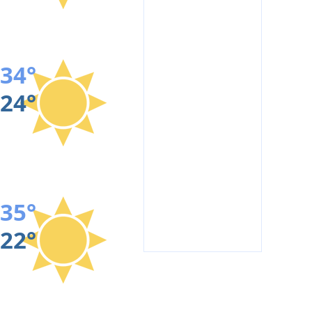
34°
24°
35°
22°