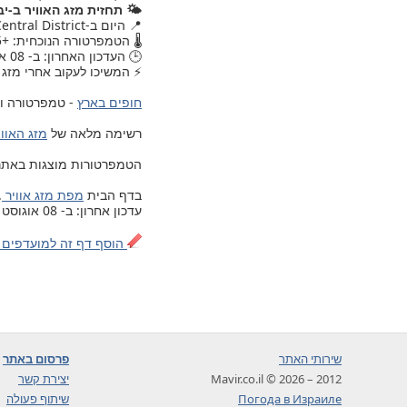
🌤️ תחזית מזג האוויר ב-יב
📍 היום ב-Central District, , מזג האוויר עודכן.
🌡️ הטמפרטורה הנוכחית: +25.
🕒 העדכון האחרון: ב- 08 אוגוסט 2026, יום שבת, 05:30.
⚡ המשיכו לעקוב אחרי מזג ה
חופים בארץ
- טמפרטורה ומ
רשימה מלאה של
מזג האוויר ב- 203 ערים ויישובים בישרא
הטמפרטורות מוצגות באתר לפי 
בדף הבית
מפת מזג אוויר
.
עדכון אחרון: ב- 08 אוגוסט 2026, יום שבת, 05:30
הוסף דף זה למועדפים 
שירותי האתר
פרסום באתר
2012 – 2026 © Mavir.co.il
יצירת קשר
Погода в Израиле
שיתוף פעולה