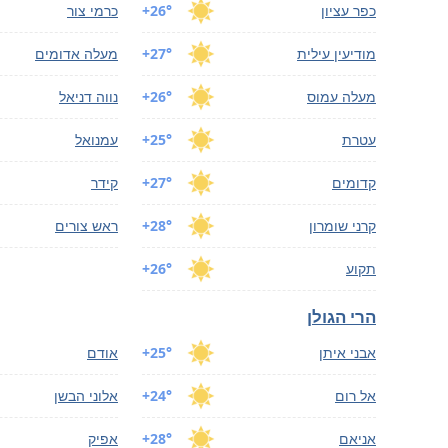
כפר עציון
+26°
כרמי צור
מודיעין עילית
+27°
מעלה אדומים
מעלה עמוס
+26°
נווה דניאל
עטרת
+25°
עמנואל
קדומים
+27°
קידר
קרני שומרון
+28°
ראש צורים
תקוע
+26°
הרי הגולן
אבני איתן
+25°
אודם
אל רום
+24°
אלוני הבשן
אניאם
+28°
אפיק