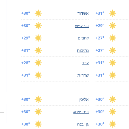
+31°
אשדוד
+30°
+29°
בני עייש
+30°
+27°
לחבים
+29°
+27°
נתיבות
+31°
+31°
ערד
+28°
+31°
שדרות
+31°
+30°
אליכין
+30°
+30°
בית יצחק
+30°
+30°
גן יבנה
+30°