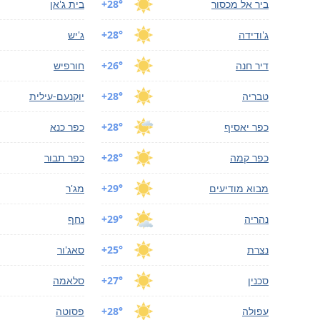
ביר אל מכסור
+28°
בית ג'אן
ג'ודידה
+28°
ג'יש
דיר חנה
+26°
חורפיש
טבריה
+28°
יוקנעם-עילית
כפר יאסיף
+28°
כפר כנא
כפר קמה
+28°
כפר תבור
מבוא מודיעים
+29°
מג'ר
נהריה
+29°
נחף
נצרת
+25°
סאג'ור
סכנין
+27°
סלאמה
עפולה
+28°
פסוטה