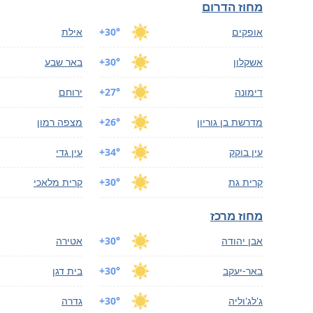
מחוז הדרום
אופקים
+30°
אילת
אשקלון
+30°
באר שבע
דימונה
+27°
ירוחם
מדרשת בן גוריון
+26°
מצפה רמון
עין בוקק
+34°
עין גדי
קרית גת
+30°
קרית מלאכי
מחוז מרכז
אבן יהודה
+30°
אטירה
באר-יעקב
+30°
בית דגן
ג'לג'וליה
+30°
גדרה