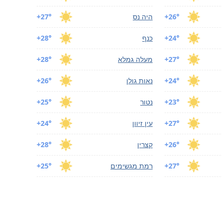
+26°
היה נס
+27°
+24°
כנף
+28°
+27°
מעלה גמלא
+28°
+24°
נאות גולן
+26°
+23°
נטור
+25°
+27°
עין זיוון
+24°
+26°
קצרין
+28°
+27°
רמת מגשימים
+25°