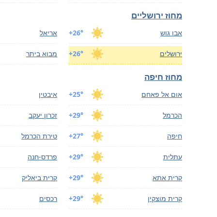
מחוז ירושליים
אבו גוש
+26°
אריאל
ירושלים
+26°
מבוא ביתר
מחוז חיפה
אום אל פאחם
+25°
איבטין
הכרמל
+29°
זכרון יעקב
חיפה
+27°
טירת הכרמל
עתלית
+29°
פרדס-חנה
קרית אתא
+29°
קרית ביאליק
קרית מוצקין
+29°
רכסים