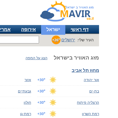
מזג האוויר ב ישראל
דף ראשי
ישראל
אירופה
אמרי
ירושלים
העיר שלי:
+26°
מזג האוויר בישראל
הצג על המפה
מחוז תל אביב
אור יהודה
+30°
אזור
בת-ים
+30°
גבעתיים
הרצליה פיתוח
+30°
חולון
רמת השרון
+30°
רמת-גן