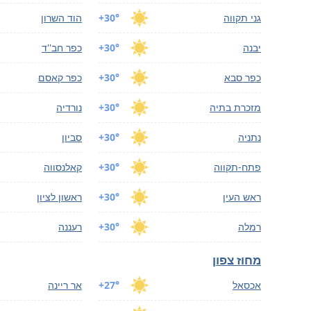
גני תקווה
+30°
הוד השרון
יבנה
+30°
כפר חב''ד
כפר סבא
+30°
כפר קאסם
מזכרת בתיה
+30°
נורדיה
נתניה
+30°
סביון
פתח-תקווה
+30°
קאלנסווה
ראש העין
+30°
ראשון לציון
רמלה
+30°
רעננה
מחוז צפון
אכסאל
+27°
אר ריינה