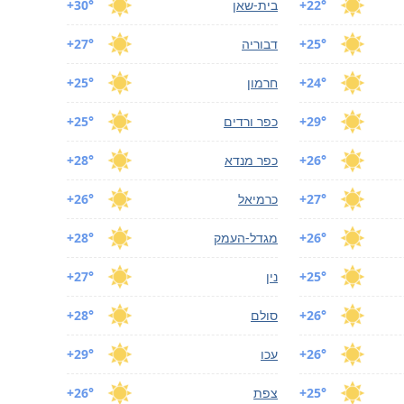
+22°
בית-שאן
+30°
+25°
דבוריה
+27°
+24°
חרמון
+25°
+29°
כפר ורדים
+25°
+26°
כפר מנדא
+28°
+27°
כרמיאל
+26°
+26°
מגדל-העמק
+28°
+25°
נין
+27°
+26°
סולם
+28°
+26°
עכו
+29°
+25°
צפת
+26°