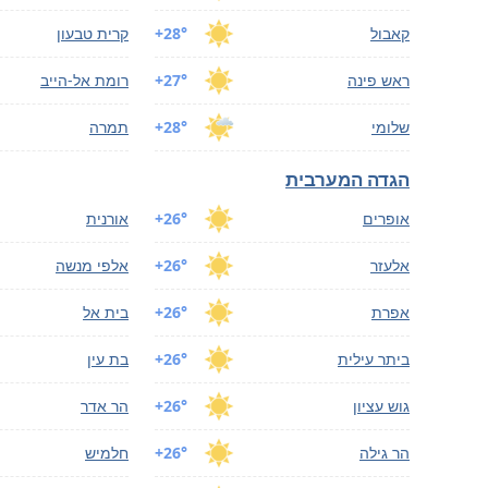
קאבול
+28°
קרית טבעון
ראש פינה
+27°
רומת אל-הייב
שלומי
+28°
תמרה
הגדה המערבית
אופרים
+26°
אורנית
אלעזר
+26°
אלפי מנשה
אפרת
+26°
בית אל
ביתר עילית
+26°
בת עין
גוש עציון
+26°
הר אדר
הר גילה
+26°
חלמיש