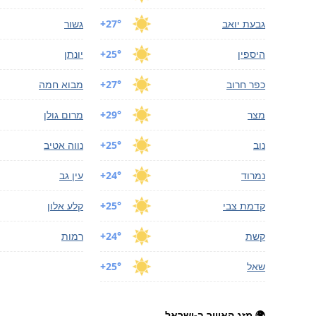
גבעת יואב
+27°
גשור
היספין
+25°
יונתן
כפר חרוב
+27°
מבוא חמה
מצר
+29°
מרום גולן
נוב
+25°
נווה אטיב
נמרוד
+24°
עין גב
קדמת צבי
+25°
קלע אלון
קשת
+24°
רמות
שאל
+25°
🌍 מזג האוויר ב-ישראל