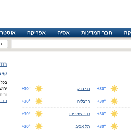
קה
חבר המדינות
אסיה
אפריקה
אוסטרל
ח
חדש
שישי, 7
בכל 
ירוש
+30°
בני ברק
+30°
זריחה ב 05:54, 
נתונ
+30°
הרצליה
+30°
+30°
כפר שמריהו
+30°
+30°
תל אביב
+30°