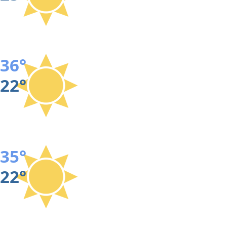
36°
22°
35°
22°