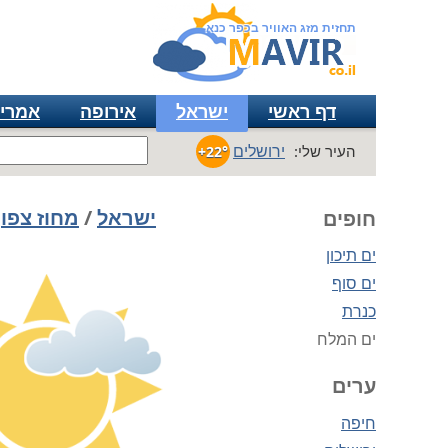
תחזית מזג האוויר בכפר כנא
דף ראשי
ישראל
אירופה
אמרי
ירושלים
העיר שלי:
+22°
ישראל
/
מחוז צפון
חופים
ים תיכון
ים סוף
כנרת
ים המלח
ערים
חיפה