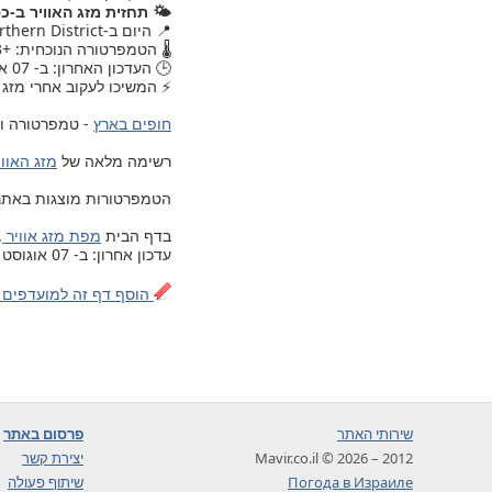
🌤️ תחזית מזג האוויר ב-כ
📍 היום ב-Northern District, , מזג האוויר עודכן.
🌡️ הטמפרטורה הנוכחית: +23.
🕒 העדכון האחרון: ב- 07 אוגוסט 2026, יום שישי, 08:00.
⚡ המשיכו לעקוב אחרי מזג ה
חופים בארץ
- טמפרטורה ומ
רשימה מלאה של
מזג האוויר ב- 203 ערים ויישובים בישרא
הטמפרטורות מוצגות באתר לפי 
בדף הבית
מפת מזג אוויר
.
עדכון אחרון: ב- 07 אוגוסט 2026, יום שישי, 08:00
הוסף דף זה למועדפים 
שירותי האתר
פרסום באתר
2012 – 2026 © Mavir.co.il
יצירת קשר
Погода в Израиле
שיתוף פעולה