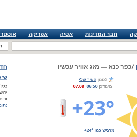
קה
חבר המדינות
אסיה
אפריקה
אוסטרל
ח
/כפר כנא — מזג אוויר עכשיו
חדש
שישי, 7
לסמן
העיר שלי
בכל 
מעודכן
06:50
07.08
ירוש
+23°
זריחה ב 05:54, 
נתונ
מרגיש כמו
+24°