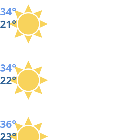
34°
21°
34°
22°
36°
23°