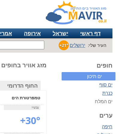
מזג האוויר בים התיכון
דף ראשי
ישראל
אירופה
אמרי
ירושלים
העיר שלי:
+21°
מזג אוויר בחופים 
חופים
ים תיכון
ים סוף
החוף הדרומי
כנרת
טמפרטורת הים
ים המלח
עכשיו
ערים
+30°
חיפה