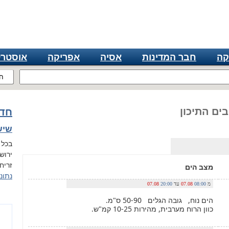
קה
חבר המדינות
אסיה
אפריקה
אוסטרל
ח
בים התיכון
חדש
שישי, 7
בכל 
ירוש
זריחה ב 05:54, 
מצב הים
נתונ
מ
08:00
07.08
עד
20:00
07.08
הים נוח, גובה הגלים 50-90 ס"מ.
כוון הרוח מערבית, מהירות 10-25 קמ"ש.