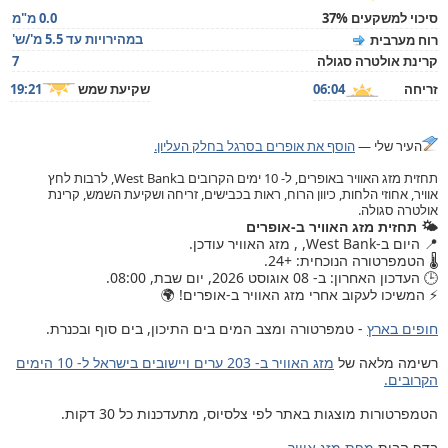
סיכוי למשקעים 37%
0.0 מ"מ
במהירויות עד 5.5 מ'/ש'
רוח מערבית
קרינת אולטרה סגולה
7
זריחה
06:04
שקיעת שמש
19:21
העיר שלי —
הוסף את אופרים בסרגל בחלק העליון.
תחזית מזג האוויר באופרים, ל- 10 ימים הקרובים בWest Bank, לרבות לחץ
אוויר, אחוזי הלחות, כיוון הרוח, ראות בכבישים, זריחה ושקיעת השמש, קרינת
אולטרה סגולה.
🌤️ תחזית מזג האוויר ב-אופרים
📍 היום ב-West Bank, , מזג האוויר עודכן.
🌡️ הטמפרטורה הנוכחית: +24.
🕒 העדכון האחרון: ב- 08 אוגוסט 2026, יום שבת, 08:00.
⚡ המשיכו לעקוב אחרי מזג האוויר ב-אופרים! 🌍
חופים בארץ
- טמפרטורה ומצב המים בים התיכון, בים סוף ובכנרת.
רשימה מלאה של
מזג האוויר ב- 203 ערים ויישובים בישראל ל- 10 הימים
הקרובים.
הטמפרטורות מוצגות באתר לפי צלסיוס, מתעדכנות כל 30 דקות.
בדף הבית
מפת מזג אוויר
.