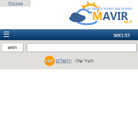
Погода
תחזית מזג האוויר באופרים
☰
דף ראשי
ישראל
חפוש
אירופה
ירושלים
העיר שלי:
+24°
אמריקה
חבר המדינות
אסיה
אפריקה
אוסטרליה