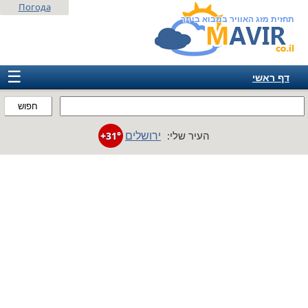
Погода
תחזית מזג האוויר במבוא ביתר
☰
דף ראשי
ישראל
חפוש
אירופה
ירושלים
העיר שלי:
+31°
אמריקה
חבר המדינות
אסיה
אפריקה
אוסטרליה