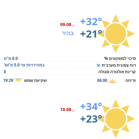
+32°
, 09.08
+21°
בהיר
סיכוי למשקעים %
0.0 מ"מ
במהירויות עד 5.0 מ'/ש'
רוח צפונית מערבית
קרינת אולטרה סגולה
8
זריחה
06:00
שקיעת שמש
19:29
+34°
, 10.08
+23°