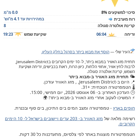
סיכוי למשקעים 8%
0.0 מ"מ
במהירויות עד 4.1 מ'/ש'
רוח מערבית
קרינת אולטרה סגולה
8
זריחה
06:04
שקיעת שמש
19:23
העיר שלי —
הוסף את מבוא ביתר בסרגל בחלק העליון.
תחזית מזג האוויר במבוא ביתר, ל- 10 ימים הקרובים בJerusalem District,
לרבות לחץ אוויר, אחוזי הלחות, כיוון הרוח, ראות בכבישים, זריחה ושקיעת
השמש, קרינת אולטרה סגולה.
🌤️ תחזית מזג האוויר ב-מבוא ביתר
📍 היום ב-Jerusalem District, , מזג האוויר עודכן.
🌡️ הטמפרטורה הנוכחית: +31.
🕒 העדכון האחרון: ב- 06 אוגוסט 2026, יום חמישי, 15:00.
⚡ המשיכו לעקוב אחרי מזג האוויר ב-מבוא ביתר! 🌍
חופים בארץ
- טמפרטורה ומצב המים בים התיכון, בים סוף ובכנרת.
רשימה מלאה של
מזג האוויר ב- 203 ערים ויישובים בישראל ל- 10 הימים
הקרובים.
הטמפרטורות מוצגות באתר לפי צלסיוס, מתעדכנות כל 30 דקות.