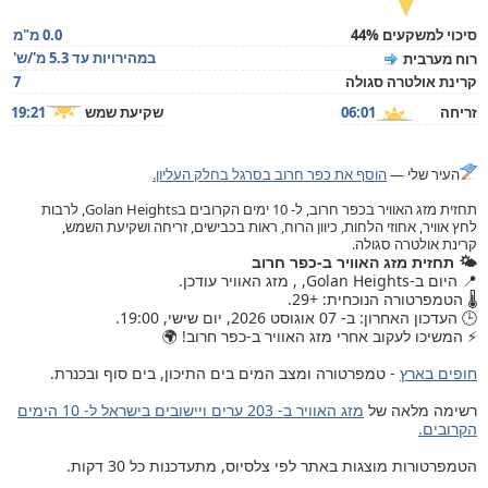
סיכוי למשקעים 44%
0.0 מ"מ
במהירויות עד 5.3 מ'/ש'
רוח מערבית
קרינת אולטרה סגולה
7
זריחה
06:01
שקיעת שמש
19:21
העיר שלי —
הוסף את כפר חרוב בסרגל בחלק העליון.
תחזית מזג האוויר בכפר חרוב, ל- 10 ימים הקרובים בGolan Heights, לרבות
לחץ אוויר, אחוזי הלחות, כיוון הרוח, ראות בכבישים, זריחה ושקיעת השמש,
קרינת אולטרה סגולה.
🌤️ תחזית מזג האוויר ב-כפר חרוב
📍 היום ב-Golan Heights, , מזג האוויר עודכן.
🌡️ הטמפרטורה הנוכחית: +29.
🕒 העדכון האחרון: ב- 07 אוגוסט 2026, יום שישי, 19:00.
⚡ המשיכו לעקוב אחרי מזג האוויר ב-כפר חרוב! 🌍
חופים בארץ
- טמפרטורה ומצב המים בים התיכון, בים סוף ובכנרת.
רשימה מלאה של
מזג האוויר ב- 203 ערים ויישובים בישראל ל- 10 הימים
הקרובים.
הטמפרטורות מוצגות באתר לפי צלסיוס, מתעדכנות כל 30 דקות.