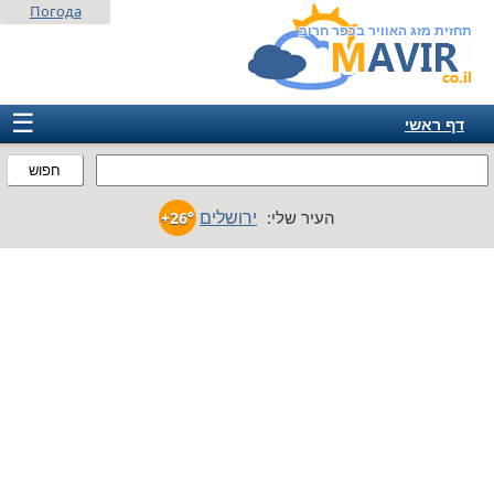
Погода
תחזית מזג האוויר בכפר חרוב
☰
דף ראשי
ישראל
חפוש
אירופה
ירושלים
העיר שלי:
+26°
אמריקה
חבר המדינות
אסיה
אפריקה
אוסטרליה