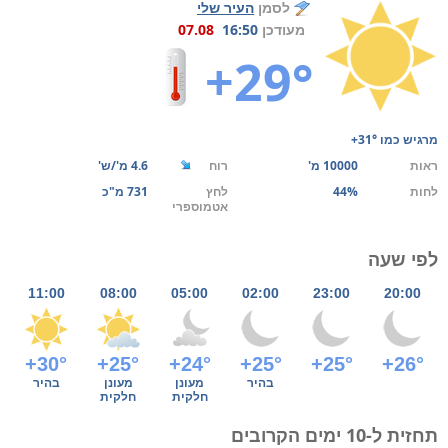
לסמן
העיר שלי
מעודכן
16:50
07.08
+29°
מרגיש כמו
+31°
ראות
10000 מ'
רוח
4.6 מ'/ש'
לחות
44%
לחץ
731 מ"כ
אטמוספרי
לפי שעה
11:00
08:00
05:00
02:00
23:00
20:00
+30°
+25°
+24°
+25°
+25°
+26°
בהיר
מעונן
מעונן
בהיר
חלקית
חלקית
תחזית ל-10 ימים הקרובים