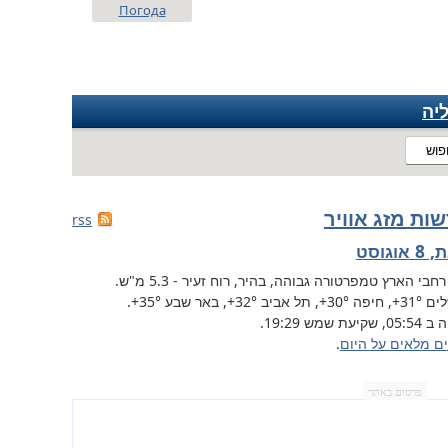
Погода
יה
פוש
ות מזג אוויר
rss
אוגוסט
רחבי הארץ
טמפרטורה גבוהה, בהיר, רוח זעיר - 5.3 מ"ש.
לים
+31°
, חיפה
+30°
, תל אביב
+32°
,
באר שבע
+35°
.
שקיעת שמש 19:29.
ים מלאים על היום
.
פרסום באתר