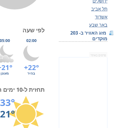
ירושלים
תל אביב
אשדוד
באר שבע
לפי שעה
מזג האוויר ב- 203
מוקדים
05:00
02:00
פרסום באתר
+21°
+22°
בהיר
מעונן
תחזית ל-10 ימים הקרובים
33°
21°