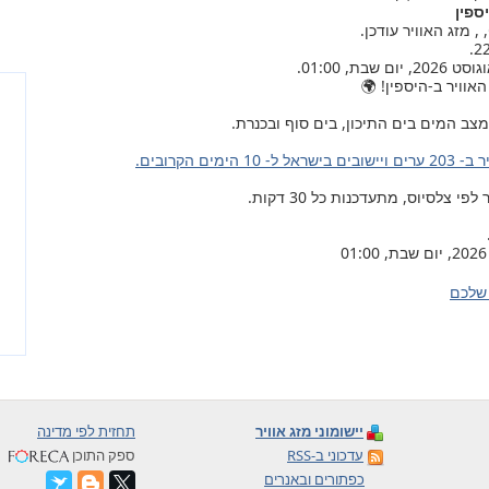
ספין
אוויר ב-היספין! 🌍
צב המים בים התיכון, בים סוף ובכנרת.
ל ל- 10 הימים הקרובים.
צלסיוס, מתעדכנות כל 30 דקות.
שלכם
יישומוני מזג אוויר
תחזית לפי מדינה
עדכוני ב-RSS
ספק התוכן
כפתורים ובאנרים