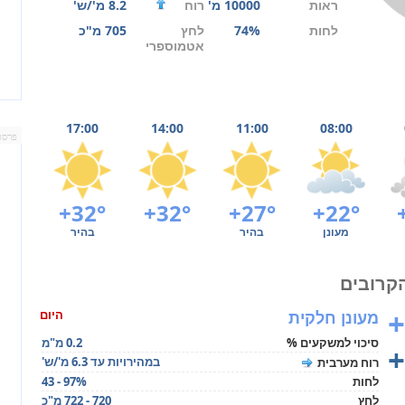
ראות
10000 מ'
רוח
8.2 מ'/ש'
לחות
74%
לחץ
705 מ"כ
אטמוספרי
17:00
14:00
11:00
08:00
פרסו
+32°
+32°
+27°
+22°
מעונן
בהיר
בהיר
+
מעונן חלקית
היום
סיכוי למשקעים %
0.2 מ"מ
+
במהירויות עד 6.3 מ'/ש'
רוח מערבית
לחות
43 - 97%
לחץ
720 - 722 מ"כ