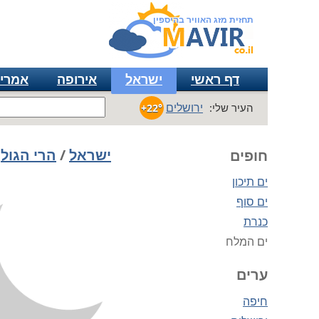
תחזית מזג האוויר בהיספין
דף ראשי
ישראל
אירופה
אמרי
ירושלים
העיר שלי:
+22°
ישראל
/
הרי הגולן
חופים
ים תיכון
ים סוף
כנרת
ים המלח
ערים
חיפה