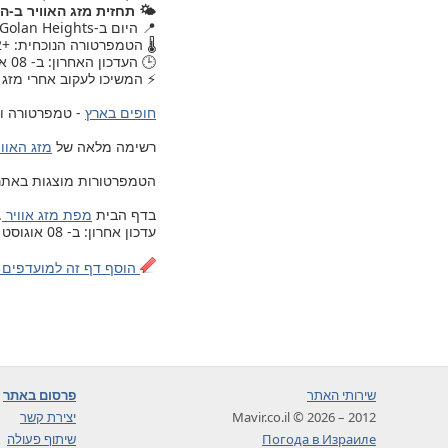
🌤️ תחזית מזג האוויר ב-הי
📍 היום ב-Golan Heights, , מזג האוויר עודכן.
🌡️ הטמפרטורה הנוכחית: +22.
🕒 העדכון האחרון: ב- 08 אוגוסט 2026, יום שבת, 01:00.
⚡ המשיכו לעקוב אחרי מזג ה
חופים בארץ
- טמפרטורה ומ
רשימה מלאה של
מזג האוויר ב- 203 ערים ויישובים בישרא
הטמפרטורות מוצגות באתר לפי 
בדף הבית
מפת מזג אוויר
.
עדכון אחרון: ב- 08 אוגוסט 2026, יום שבת, 01:00
הוסף דף זה למועדפים 
שירותי האתר
פרסום באתר
2012 – 2026 © Mavir.co.il
יצירת קשר
Погода в Израиле
שיתוף פעולה