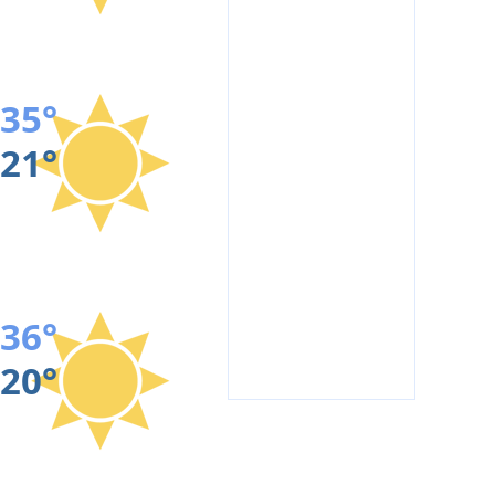
35°
21°
36°
20°