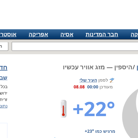
קה
חבר המדינות
אסיה
אפריקה
אוסטרל
ח
/היספין — מזג אוויר עכשיו
חדש
שבת, 8 
לסמן
העיר שלי
בכל 
מעודכן
00:00
08.08
ירוש
+22°
זריחה ב 05:54, 
נתונ
מרגיש כמו
+23°