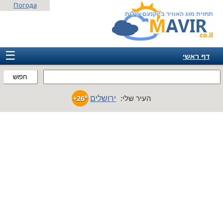
Погода
תחזית מזג האוויר ביוקנעם-עילית
☰
דף ראשי
ישראל
חפוש
אירופה
ירושלים
העיר שלי:
+26°
אמריקה
חבר המדינות
אסיה
אפריקה
אוסטרליה