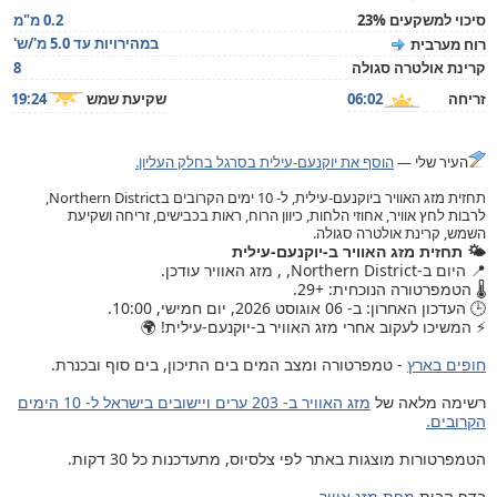
סיכוי למשקעים 23%
0.2 מ"מ
במהירויות עד 5.0 מ'/ש'
רוח מערבית
קרינת אולטרה סגולה
8
זריחה
06:02
שקיעת שמש
19:24
העיר שלי —
הוסף את יוקנעם-עילית בסרגל בחלק העליון.
תחזית מזג האוויר ביוקנעם-עילית, ל- 10 ימים הקרובים בNorthern District,
לרבות לחץ אוויר, אחוזי הלחות, כיוון הרוח, ראות בכבישים, זריחה ושקיעת
השמש, קרינת אולטרה סגולה.
🌤️ תחזית מזג האוויר ב-יוקנעם-עילית
📍 היום ב-Northern District, , מזג האוויר עודכן.
🌡️ הטמפרטורה הנוכחית: +29.
🕒 העדכון האחרון: ב- 06 אוגוסט 2026, יום חמישי, 10:00.
⚡ המשיכו לעקוב אחרי מזג האוויר ב-יוקנעם-עילית! 🌍
חופים בארץ
- טמפרטורה ומצב המים בים התיכון, בים סוף ובכנרת.
רשימה מלאה של
מזג האוויר ב- 203 ערים ויישובים בישראל ל- 10 הימים
הקרובים.
הטמפרטורות מוצגות באתר לפי צלסיוס, מתעדכנות כל 30 דקות.
בדף הבית
מפת מזג אוויר
.