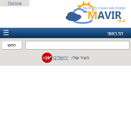
Погода
תחזית מזג האוויר בבית אל
☰
דף ראשי
ישראל
חפוש
אירופה
ירושלים
העיר שלי:
+29°
אמריקה
חבר המדינות
אסיה
אפריקה
אוסטרליה