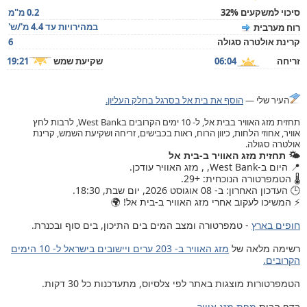
סיכוי למשקעים 32%
0.2 מ"מ
במהירויות עד 4.4 מ'/ש'
רוח מערבית
קרינת אולטרה סגולה
6
זריחה
06:04
שקיעת שמש
19:21
העיר שלי —
הוסף את בית אל בסרגל בחלק העליון.
תחזית מזג האוויר בבית אל, ל- 10 ימים הקרובים בWest Bank, לרבות לחץ
אוויר, אחוזי הלחות, כיוון הרוח, ראות בכבישים, זריחה ושקיעת השמש, קרינת
אולטרה סגולה.
🌤️ תחזית מזג האוויר ב-בית אל
📍 היום ב-West Bank, , מזג האוויר עודכן.
🌡️ הטמפרטורה הנוכחית: +29.
🕒 העדכון האחרון: ב- 08 אוגוסט 2026, יום שבת, 18:30.
⚡ המשיכו לעקוב אחרי מזג האוויר ב-בית אל! 🌍
חופים בארץ
- טמפרטורה ומצב המים בים התיכון, בים סוף ובכנרת.
רשימה מלאה של
מזג האוויר ב- 203 ערים ויישובים בישראל ל- 10 הימים
הקרובים.
הטמפרטורות מוצגות באתר לפי צלסיוס, מתעדכנות כל 30 דקות.
בדף הבית
מפת מזג אוויר
.