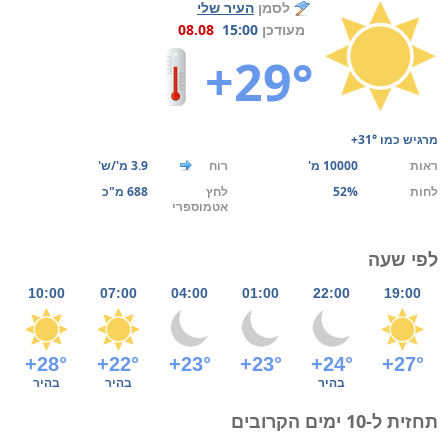
לסמן
העיר שלי
מעודכן
15:00
08.08
+29°
מרגיש כמו
+31°
ראות
10000 מ'
רוח
3.9 מ'/ש'
לחות
52%
לחץ
688 מ"כ
אטמוספרי
לפי שעה
10:00
07:00
04:00
01:00
22:00
19:00
+28°
+22°
+23°
+23°
+24°
+27°
בהיר
בהיר
בהיר
תחזית ל-10 ימים הקרובים