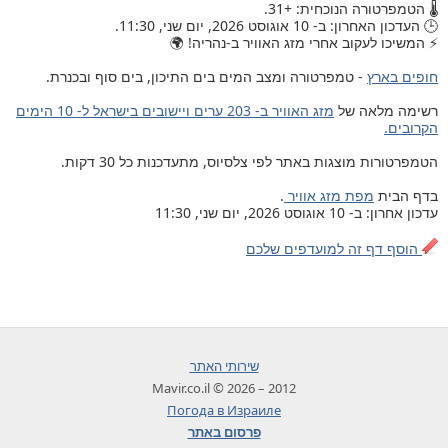
🌡️ הטמפרטורה הנוכחית: +31.
🕒 העדכון האחרון: ב- 10 אוגוסט 2026, יום שני, 11:30.
⚡ המשיכו לעקוב אחרי מזג האוויר ב-נהריה! 🌍
חופים בארץ
- טמפרטורה ומצב המים בים התיכון, בים סוף ובכנרת.
רשימה מלאה של
מזג האוויר ב- 203 ערים ויישובים בישראל ל- 10 הימים
הקרובים.
הטמפרטורות מוצגות באתר לפי צלסיוס, מתעדכנות כל 30 דקות.
בדף הבית
מפת מזג אוויר
.
עדכון אחרון: ב- 10 אוגוסט 2026, יום שני, 11:30
הוסף דף זה למועדפים שלכם
שירותי האתר
2012 – 2026 © Mavir.co.il
Погода в Израиле
פרסום באתר