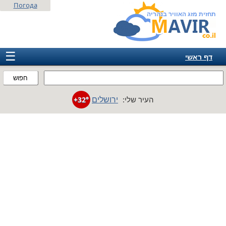
Погода
תחזית מזג האוויר בנהריה
☰
דף ראשי
ישראל
חפוש
אירופה
ירושלים
העיר שלי:
+32°
אמריקה
חבר המדינות
אסיה
אפריקה
אוסטרליה