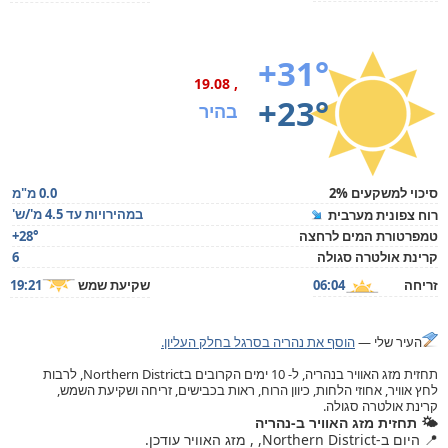
+31°
, 19.08
+23°
בהיר
סיכוי למשקעים 2%
0.0 מ"מ
במהירויות עד 4.5 מ'/ש'
רוח צפונית מערבית
טמפרטורת המים לרחצה
+28°
קרינת אולטרה סגולה
6
זריחה
06:04
שקיעת שמש
19:21
העיר שלי —
הוסף את נהריה בסרגל בחלק העליון.
תחזית מזג האוויר בנהריה, ל- 10 ימים הקרובים בNorthern District, לרבות
לחץ אוויר, אחוזי הלחות, כיוון הרוח, ראות בכבישים, זריחה ושקיעת השמש,
קרינת אולטרה סגולה.
🌤️ תחזית מזג האוויר ב-נהריה
📍 היום ב-Northern District, , מזג האוויר עודכן.