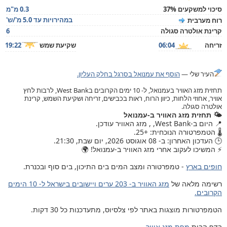
סיכוי למשקעים 37%
0.3 מ"מ
במהירויות עד 5.0 מ'/ש'
רוח מערבית
קרינת אולטרה סגולה
6
זריחה
06:04
שקיעת שמש
19:22
העיר שלי —
הוסף את עמנואל בסרגל בחלק העליון.
תחזית מזג האוויר בעמנואל, ל- 10 ימים הקרובים בWest Bank, לרבות לחץ
אוויר, אחוזי הלחות, כיוון הרוח, ראות בכבישים, זריחה ושקיעת השמש, קרינת
אולטרה סגולה.
🌤️ תחזית מזג האוויר ב-עמנואל
📍 היום ב-West Bank, , מזג האוויר עודכן.
🌡️ הטמפרטורה הנוכחית: +25.
🕒 העדכון האחרון: ב- 08 אוגוסט 2026, יום שבת, 21:30.
⚡ המשיכו לעקוב אחרי מזג האוויר ב-עמנואל! 🌍
חופים בארץ
- טמפרטורה ומצב המים בים התיכון, בים סוף ובכנרת.
רשימה מלאה של
מזג האוויר ב- 203 ערים ויישובים בישראל ל- 10 הימים
הקרובים.
הטמפרטורות מוצגות באתר לפי צלסיוס, מתעדכנות כל 30 דקות.
בדף הבית
מפת מזג אוויר
.