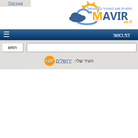
Погода
תחזית מזג האוויר בעמנואל
☰
דף ראשי
ישראל
חפוש
אירופה
ירושלים
העיר שלי:
+25°
אמריקה
חבר המדינות
אסיה
אפריקה
אוסטרליה