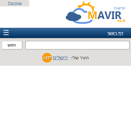
Погода
חדשות
☰
דף ראשי
ישראל
חפוש
אירופה
ירושלים
העיר שלי:
+27°
אמריקה
חבר המדינות
אסיה
אפריקה
אוסטרליה