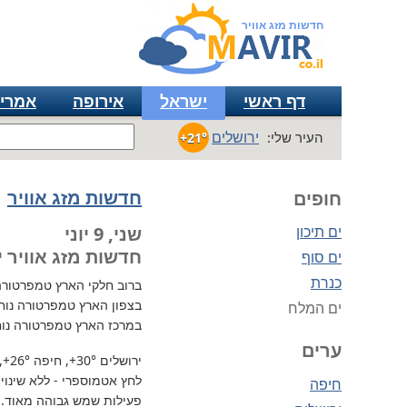
חדשות מזג אוויר
דף ראשי
ישראל
אירופה
אמרי
ירושלים
העיר שלי:
+21°
חדשות מזג אוויר
חופים
ים תיכון
שני, 9 יוני
חדשות מזג אוויר י
ים סוף
כנרת
ברוב חלקי הארץ
טמפרטורה גבו
בצפון הארץ טמפרטורה נוח
ים המלח
במרכז הארץ טמפרטורה נוח
ערים
ירושלים
+30°
, חיפה
+26°
,
לחץ אטמוספרי - ללא שינוי, 729 מ"מ / כספית עמ 
חיפה
פעילות שמש גבוהה מאוד.