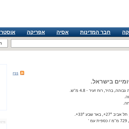
קה
חבר המדינות
אסיה
אפריקה
אוסטרל
ח
rss
ומיים בישראל.
הה, בהיר, רוח זעיר - 4.8 מ"ש.
ה.
ה.
 תל אביב
+27°
, באר שבע
+33°
.
'
פרסו