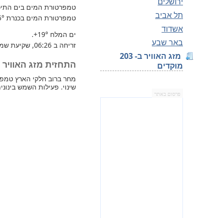
ירושלים
טמפרטורת המים בים התיכון 
תל אביב
טמפרטורת המים בכנרת
5°
אשדוד
ים המלח
+19°
.
באר שבע
זריחה ב 06:26, שקיעת שמש 17:16.
מזג האוויר ב- 203
התחזית מזג האוויר למחר 
מוקדים
שינוי. פעילות השמש בינונית
פרסום באתר