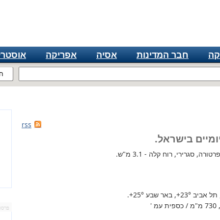
קה
חבר המדינות
אסיה
אפריקה
אוסטרל
ח
rss
ומיים בישראל.
רה, סגרירי, רוח קלה - 3.1 מ"ש.
 תל אביב
+23°
, באר שבע
+25°
.
'
פרסו