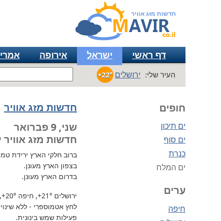
חדשות מזג אוויר
דף ראשי
ישראל
אירופה
אמרי
ירושלים
העיר שלי:
+22°
חדשות מזג אוויר
חופים
ים תיכון
שני, 9 פברואר
חדשות מזג אוויר י
ים סוף
כנרת
ברוב חלקי הארץ
ירידת טמפרטו
בצפון הארץ מעונן.
ים המלח
בדרום הארץ מעונן.
ערים
ירושלים
+21°
, חיפה
+20°
,
לחץ אטמוספרי - ללא שינוי, 730 מ"מ / כספית עמ 
חיפה
פעילות שמש בינונית.