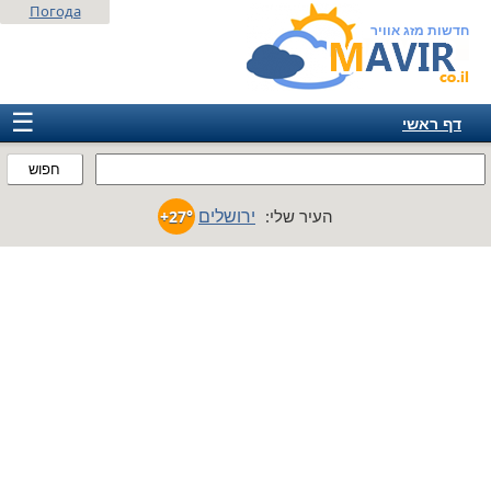
Погода
חדשות מזג אוויר
☰
דף ראשי
ישראל
חפוש
אירופה
ירושלים
העיר שלי:
+27°
אמריקה
חבר המדינות
אסיה
אפריקה
אוסטרליה