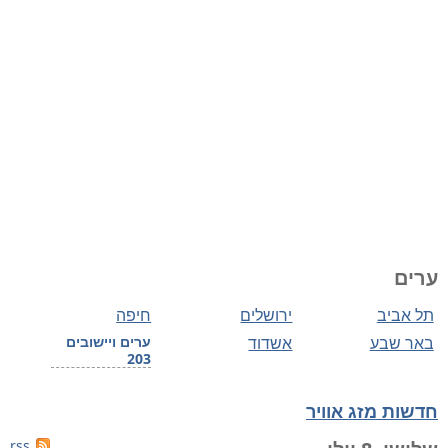
ערים
תל אביב
ירושלים
חיפה
באר שבע
אשדוד
ערים ויישובים
203
חדשות מזג אוויר
rss