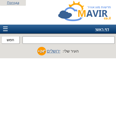
Погода
חדשות מזג אוויר
☰
דף ראשי
ישראל
חפוש
אירופה
ירושלים
העיר שלי:
+24°
אמריקה
חבר המדינות
אסיה
אפריקה
אוסטרליה