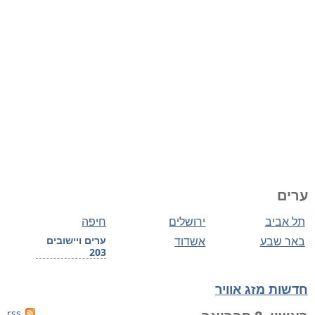
ערים
תל אביב
ירושלים
חיפה
באר שבע
אשדוד
ערים ויישובים
203
חדשות מזג אוויר
rss