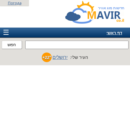
Погода
חדשות מזג אוויר
☰
דף ראשי
ישראל
חפוש
אירופה
ירושלים
העיר שלי:
+22°
אמריקה
חבר המדינות
אסיה
אפריקה
אוסטרליה