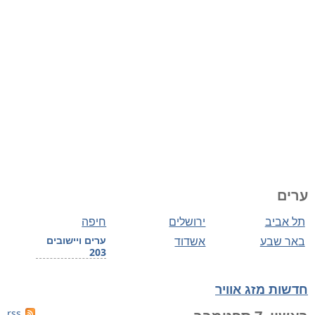
ערים
תל אביב
ירושלים
חיפה
באר שבע
אשדוד
ערים ויישובים
203
חדשות מזג אוויר
rss