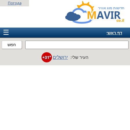
Погода
חדשות מזג אוויר
☰
דף ראשי
ישראל
חפוש
אירופה
ירושלים
העיר שלי:
+31°
אמריקה
חבר המדינות
אסיה
אפריקה
אוסטרליה