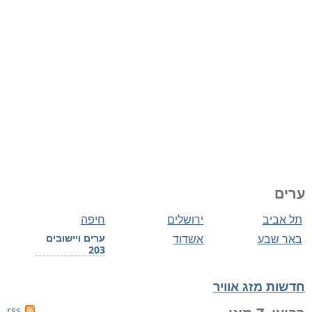
ערים
תל אביב
ירושלים
חיפה
באר שבע
אשדוד
ערים ויישובים
203
חדשות מזג אוויר
rss