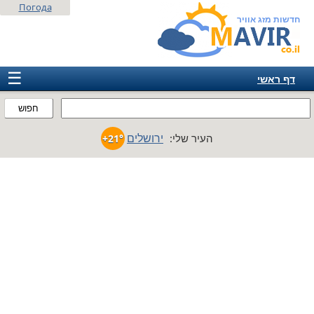
Погода
חדשות מזג אוויר
☰
דף ראשי
ישראל
חפוש
אירופה
ירושלים
העיר שלי:
+21°
אמריקה
חבר המדינות
אסיה
אפריקה
אוסטרליה