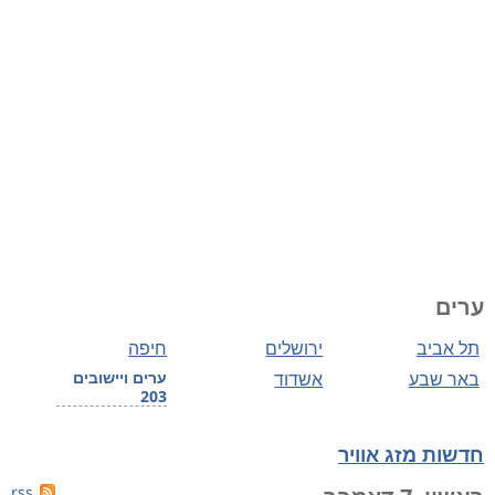
ערים
תל אביב
ירושלים
חיפה
באר שבע
אשדוד
ערים ויישובים
203
חדשות מזג אוויר
rss