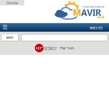
Погода
חדשות מזג אוויר
☰
דף ראשי
ישראל
חפוש
אירופה
ירושלים
העיר שלי:
+31°
אמריקה
חבר המדינות
אסיה
אפריקה
אוסטרליה