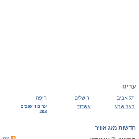
ערים
תל אביב
ירושלים
חיפה
באר שבע
אשדוד
ערים ויישובים
203
חדשות מזג אוויר
rss