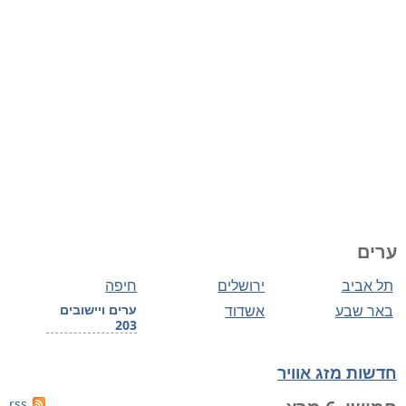
ערים
תל אביב
ירושלים
חיפה
באר שבע
אשדוד
ערים ויישובים
203
חדשות מזג אוויר
rss