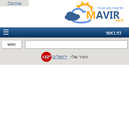
Погода
חדשות מזג אוויר
☰
דף ראשי
ישראל
חפוש
אירופה
ירושלים
העיר שלי:
+32°
אמריקה
חבר המדינות
אסיה
אפריקה
אוסטרליה