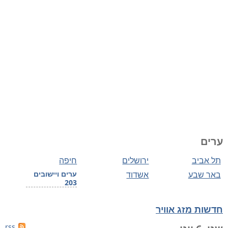
ערים
תל אביב
ירושלים
חיפה
באר שבע
אשדוד
ערים ויישובים
203
חדשות מזג אוויר
rss