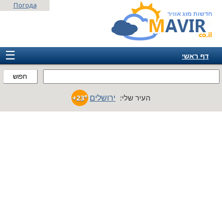
Погода
חדשות מזג אוויר
☰
דף ראשי
ישראל
חפוש
אירופה
ירושלים
העיר שלי:
+23°
אמריקה
חבר המדינות
אסיה
אפריקה
אוסטרליה