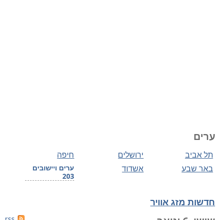
ערים
תל אביב
ירושלים
חיפה
באר שבע
אשדוד
ערים ויישובים
203
חדשות מזג אוויר
rss