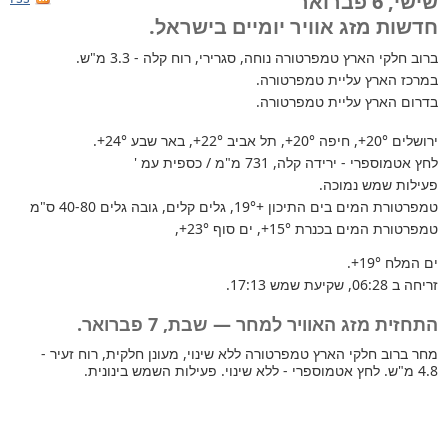
שישי, 6 פברואר
חדשות מזג אוויר יומיים בישראל.
ברוב חלקי הארץ
טמפרטורה נוחה, סגרירי, רוח קלה - 3.3 מ"ש.
במרכז הארץ עליית טמפרטורה.
בדרום הארץ עליית טמפרטורה.
ירושלים
+20°
, חיפה
+20°
, תל אביב
+22°
, באר שבע
+24°
.
לחץ אטמוספרי - ירידה קלה, 731 מ"מ / כספית עמ '
פעילות שמש נמוכה.
טמפרטורת המים בים התיכון +19°
, גלים קלים, גובה גלים 40-80 ס"מ
טמפרטורת המים בכנרת
+15°
, ים סוף
+23°
,
ים המלח
+19°
.
זריחה ב 06:28, שקיעת שמש 17:13.
התחזית מזג האוויר למחר — שבת, 7 פברואר.
מחר ברוב חלקי הארץ טמפרטורה ללא שינוי, מעונן חלקית, רוח זעיר -
4.8 מ"ש. לחץ אטמוספרי - ללא שינוי. פעילות השמש בינונית.