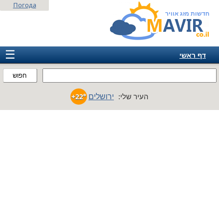
Погода
חדשות מזג אוויר
☰
דף ראשי
ישראל
חפוש
אירופה
ירושלים
העיר שלי:
+22°
אמריקה
חבר המדינות
אסיה
אפריקה
אוסטרליה