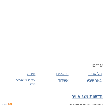
ערים
תל אביב
ירושלים
חיפה
באר שבע
אשדוד
ערים ויישובים
203
חדשות מזג אוויר
rss