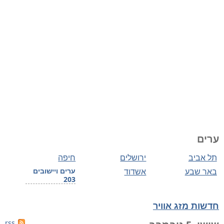
ערים
תל אביב
ירושלים
חיפה
באר שבע
אשדוד
ערים ויישובים
203
חדשות מזג אוויר
rss