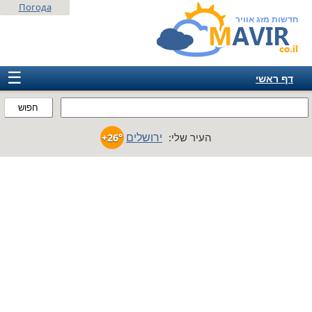
Погода
חדשות מזג אוויר
☰
דף ראשי
ישראל
חפוש
אירופה
ירושלים
העיר שלי:
+26°
אמריקה
חבר המדינות
אסיה
אפריקה
אוסטרליה