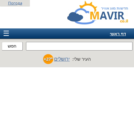
Погода
חדשות מזג אוויר
☰
דף ראשי
ישראל
חפוש
אירופה
ירושלים
העיר שלי:
+27°
אמריקה
חבר המדינות
אסיה
אפריקה
אוסטרליה