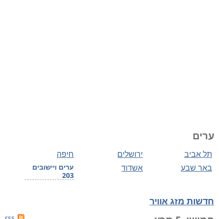
ערים
תל אביב
ירושלים
חיפה
באר שבע
אשדוד
ערים ויישובים
203
חדשות מזג אוויר
rss