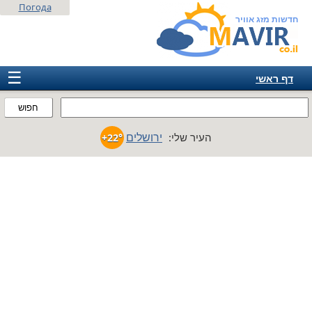
Погода
חדשות מזג אוויר
☰
דף ראשי
ישראל
חפוש
אירופה
ירושלים
העיר שלי:
+22°
אמריקה
חבר המדינות
אסיה
אפריקה
אוסטרליה