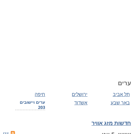
ערים
תל אביב
ירושלים
חיפה
באר שבע
אשדוד
ערים ויישובים
203
חדשות מזג אוויר
rss