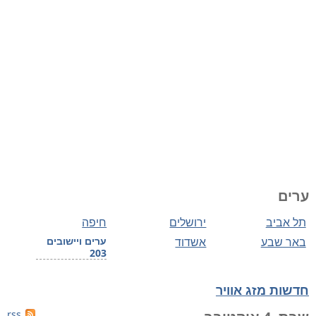
ערים
תל אביב
ירושלים
חיפה
באר שבע
אשדוד
ערים ויישובים
203
חדשות מזג אוויר
rss