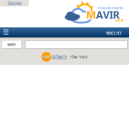
Погода
חדשות מזג אוויר
☰
דף ראשי
ישראל
חפוש
אירופה
ירושלים
העיר שלי:
+20°
אמריקה
חבר המדינות
אסיה
אפריקה
אוסטרליה