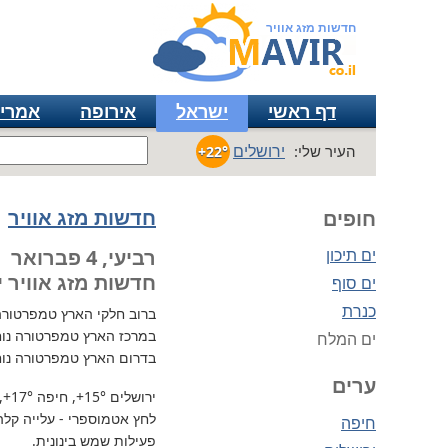
חדשות מזג אוויר
דף ראשי
ישראל
אירופה
אמרי
ירושלים
העיר שלי:
+22°
חדשות מזג אוויר
חופים
ים תיכון
רביעי, 4 פברואר
חדשות מזג אוויר י
ים סוף
כנרת
ברוב חלקי הארץ
טמפרטורה נמו
במרכז הארץ טמפרטורה נוח
ים המלח
בדרום הארץ טמפרטורה נוח
ערים
ירושלים
+15°
, חיפה
+17°
,
לחץ אטמוספרי - עלייה קלה, 737 מ"מ / כספית ע
חיפה
פעילות שמש בינונית.