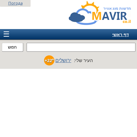
Погода
חדשות מזג אוויר
☰
דף ראשי
ישראל
חפוש
אירופה
ירושלים
העיר שלי:
+22°
אמריקה
חבר המדינות
אסיה
אפריקה
אוסטרליה