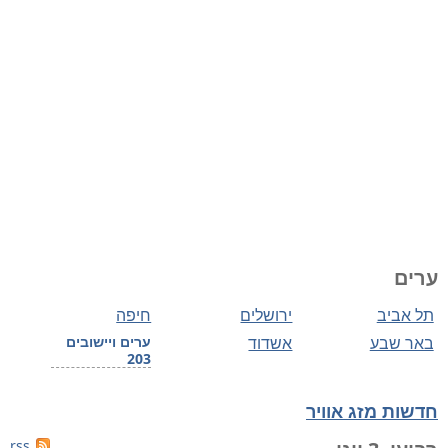
ערים
תל אביב
ירושלים
חיפה
באר שבע
אשדוד
ערים ויישובים
203
חדשות מזג אוויר
rss