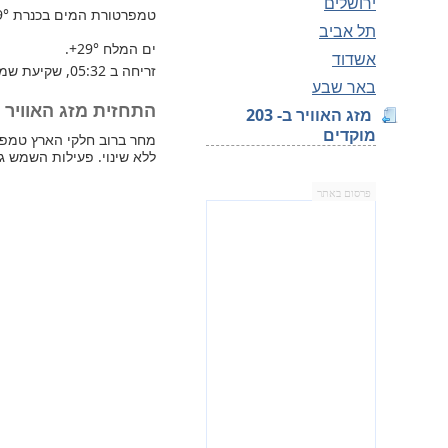
ירושלים
טמפרטורת המים בכנרת
9°
תל אביב
ים המלח
+29°
.
אשדוד
זריחה ב 05:32, שקיעת שמש 19:48.
באר שבע
התחזית מזג האוויר למח
מזג האוויר ב- 203
מוקדים
ללא שינוי. פעילות השמש ג
פרסום באתר