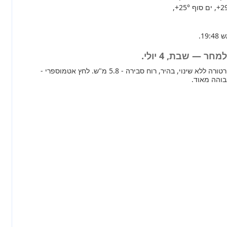
+2
, ים סוף
+25°
,
ר — שבת, 4 יולי.
מחר ברוב חלקי הארץ טמפרטורה ללא שינוי, בהיר, רוח סבירה - 5.8 מ"ש. לחץ אטמוספרי -
בוהה מאוד.