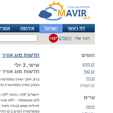
חדשות מזג אוויר
דף ראשי
ישראל
אירופה
אמרי
ירושלים
העיר שלי:
+32°
חדשות מזג אוויר
חופים
ים תיכון
שישי, 3 יולי
חדשות מזג אוויר י
ים סוף
כנרת
ברוב חלקי הארץ
טמפרטורה גבו
בצפון הארץ טמפרטורה נוח
ים המלח
ירושלים
+29°
, חיפה
+29°
,
ערים
לחץ אטמוספרי - ללא שינוי, 729 מ"מ / כספית עמ 
פעילות שמש גבוהה מאוד.
חיפה
טמפרטורת המים בים התיכון 