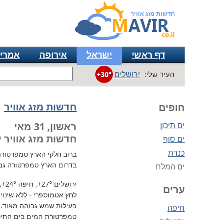
חדשות מזג אוויר
דף ראשי
ישראל
אירופה
אמרי
ירושלים
העיר שלי:
+30°
חדשות מזג אוויר
חופים
ים תיכון
ראשון, 31 מאי
חדשות מזג אוויר י
ים סוף
כנרת
ברוב חלקי הארץ
טמפרטורה נוח
בדרום הארץ טמפרטורה גב
ים המלח
ירושלים
+27°
, חיפה
+24°
,
ערים
לחץ אטמוספרי - ללא שינוי, 732 מ"מ / כספית עמ 
פעילות שמש גבוהה מאוד.
חיפה
טמפרטורת המים בים התיכון 