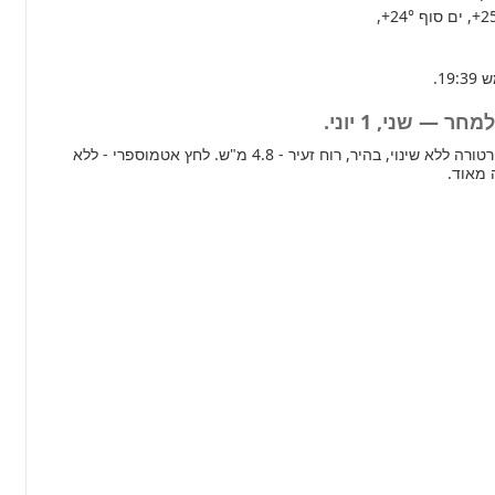
+2
, ים סוף
+24°
,
 — שני, 1 יוני.
מחר ברוב חלקי הארץ טמפרטורה ללא שינוי, בהיר, רוח זעיר - 4.8 מ"ש. לחץ אטמוספרי - ללא
 מאוד.