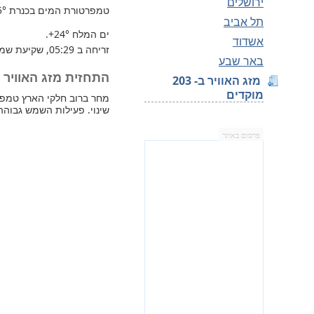
ירושלים
טמפרטורת המים בכנרת
5°
תל אביב
ים המלח
+24°
.
אשדוד
זריחה ב 05:29, שקיעת שמש 19:39.
באר שבע
התחזית מזג האוויר למחר
מזג האוויר ב- 203
מוקדים
שינוי. פעילות השמש גבוהה
פרסום באתר