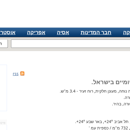
קה
חבר המדינות
אסיה
אפריקה
אוסטרל
ח
rss
ומיים בישראל.
ה, מעונן חלקית, רוח זעיר - 3.4 מ"ש.
רה.
רה, בהיר.
 תל אביב
+24°
, באר שבע
+24°
.
פרסו
'