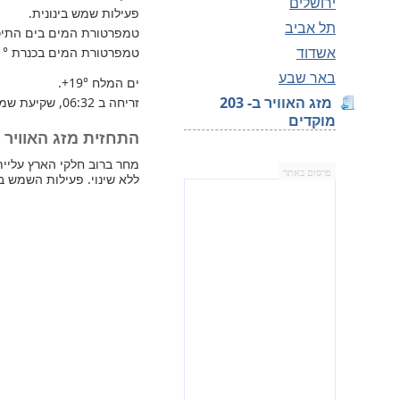
ירושלים
פעילות שמש בינונית.
תל אביב
טמפרטורת המים בים התיכון 
אשדוד
טמפרטורת המים בכנרת
1°
באר שבע
ים המלח
+19°
.
מזג האוויר ב- 203
זריחה ב 06:32, שקיעת שמש 17:08.
מוקדים
התחזית מזג האוויר למחר 
פרסום באתר
ללא שינוי. פעילות השמש בי