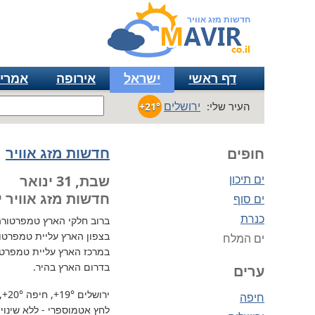
חדשות מזג אוויר
דף ראשי
ישראל
אירופה
אמרי
ירושלים
העיר שלי:
+21°
חדשות מזג אוויר
חופים
ים תיכון
שבת, 31 ינואר
חדשות מזג אוויר י
ים סוף
כנרת
ברוב חלקי הארץ
טמפרטורה נוח
בצפון הארץ עליית טמפרטו
ים המלח
במרכז הארץ עליית טמפרטו
בדרום הארץ בהיר.
ערים
ירושלים
+19°
, חיפה
+20°
,
חיפה
לחץ אטמוספרי - ללא שינוי, 732 מ"מ / כספית עמ 