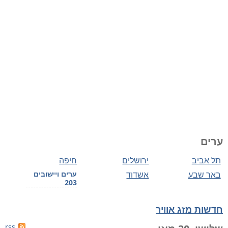
ערים
תל אביב
ירושלים
חיפה
באר שבע
אשדוד
ערים ויישובים
203
חדשות מזג אוויר
rss