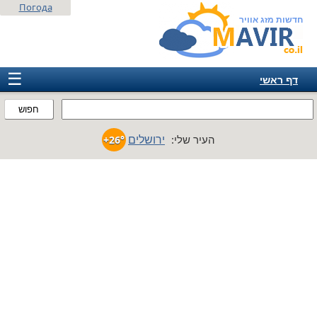
Погода
חדשות מזג אוויר
☰
דף ראשי
ישראל
חפוש
אירופה
ירושלים
העיר שלי:
+26°
אמריקה
חבר המדינות
אסיה
אפריקה
אוסטרליה