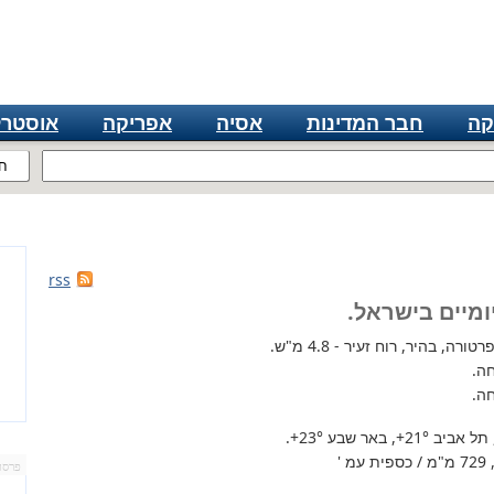
קה
חבר המדינות
אסיה
אפריקה
אוסטרל
ח
rss
ומיים בישראל.
רה, בהיר, רוח זעיר - 4.8 מ"ש.
ה.
ה.
 תל אביב
+21°
, באר שבע
+23°
.
'
פרסו