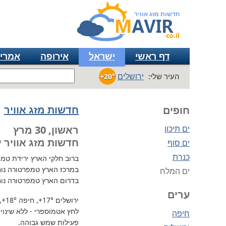
חדשות מזג אוויר
דף ראשי
ישראל
אירופה
אמרי
ירושלים
העיר שלי:
+20°
חדשות מזג אוויר
חופים
ים תיכון
ראשון, 30 מרץ
חדשות מזג אוויר י
ים סוף
כנרת
ברוב חלקי הארץ
ירידת טמפרטו
במרכז הארץ טמפרטורה נוח
ים המלח
בדרום הארץ טמפרטורה נוח
ערים
ירושלים
+17°
, חיפה
+18°
,
לחץ אטמוספרי - ללא שינוי, 729 מ"מ / כספית עמ 
חיפה
פעילות שמש גבוהה.