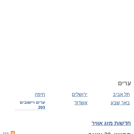
ערים
תל אביב
ירושלים
חיפה
באר שבע
אשדוד
ערים ויישובים
203
חדשות מזג אוויר
rss