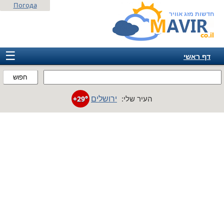
Погода
חדשות מזג אוויר
☰
דף ראשי
ישראל
חפוש
אירופה
ירושלים
העיר שלי:
+29°
אמריקה
חבר המדינות
אסיה
אפריקה
אוסטרליה