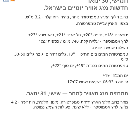
חמישי, 30 ינואר
חדשות מזג אוויר יומיים בישראל.
ברוב חלקי הארץ
טמפרטורה נוחה, בהיר, רוח קלה - 3.2 מ"ש.
בצפון הארץ עליית טמפרטורה.
ירושלים
+18°
, חיפה
+20°
, תל אביב
+21°
, באר שבע
+23°
.
לחץ אטמוספרי - עלייה קלה, 740 מ"מ / כספית עמ '
פעילות שמש בינונית.
טמפרטורת המים בים התיכון +19°
, גלים זהירים, גובה גלים 30-50
ס"מ
טמפרטורת המים בכנרת
+19°
, ים סוף
+22°
,
ים המלח
+19°
.
זריחה ב 06:33, שקיעת שמש 17:07.
התחזית מזג האוויר למחר — שישי, 31 ינואר.
מחר ברוב חלקי הארץ ירידת טמפרטורה, מעונן חלקית, רוח זעיר - 4.2
מ"ש. לחץ אטמוספרי - ללא שינוי. פעילות השמש נמוכה.