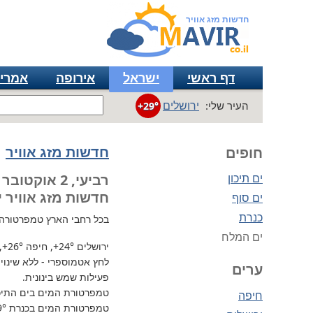
חדשות מזג אוויר
דף ראשי
ישראל
אירופה
אמרי
ירושלים
העיר שלי:
+29°
חדשות מזג אוויר
חופים
ים תיכון
רביעי, 2 אוקטובר
חדשות מזג אוויר י
ים סוף
כנרת
בכל רחבי הארץ
טמפרטורה נוחה
ים המלח
ירושלים
+24°
, חיפה
+26°
,
לחץ אטמוספרי - ללא שינוי, 730 מ"מ / כספית עמ 
ערים
פעילות שמש בינונית.
טמפרטורת המים בים התיכון 
חיפה
טמפרטורת המים בכנרת
9°