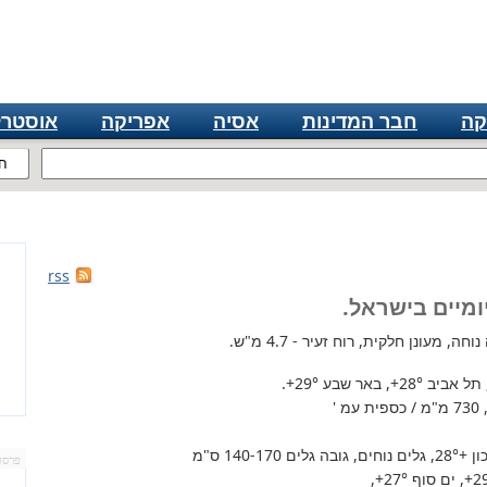
קה
חבר המדינות
אסיה
אפריקה
אוסטרל
ח
rss
ומיים בישראל.
, מעונן חלקית, רוח זעיר - 4.7 מ"ש.
 תל אביב
+28°
, באר שבע
+29°
.
'
+28°
, גלים נוחים, גובה גלים 140-170 ס"מ
פרסו
+2
, ים סוף
+27°
,