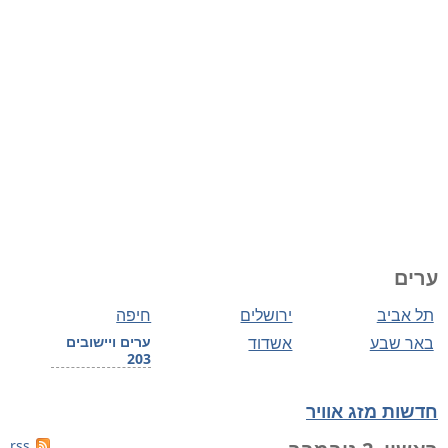
ערים
תל אביב
ירושלים
חיפה
באר שבע
אשדוד
ערים ויישובים
203
חדשות מזג אוויר
rss