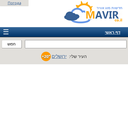
Погода
חדשות מזג אוויר
☰
דף ראשי
ישראל
חפוש
אירופה
ירושלים
העיר שלי:
+20°
אמריקה
חבר המדינות
אסיה
אפריקה
אוסטרליה