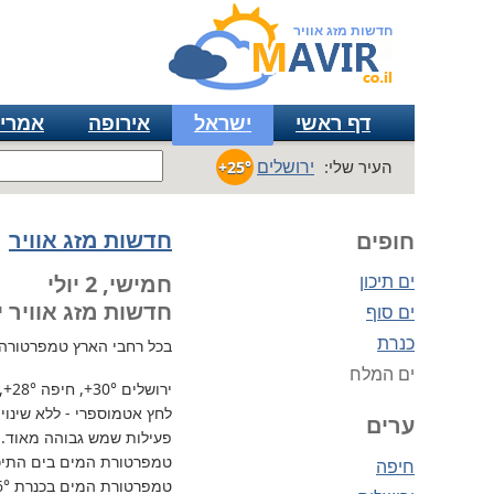
חדשות מזג אוויר
דף ראשי
ישראל
אירופה
אמרי
ירושלים
העיר שלי:
+25°
חדשות מזג אוויר
חופים
ים תיכון
חמישי, 2 יולי
חדשות מזג אוויר י
ים סוף
כנרת
בכל רחבי הארץ
טמפרטורה גבוה
ים המלח
ירושלים
+30°
, חיפה
+28°
,
לחץ אטמוספרי - ללא שינוי, 730 מ"מ / כספית עמ 
ערים
פעילות שמש גבוהה מאוד.
טמפרטורת המים בים התיכון 
חיפה
טמפרטורת המים בכנרת
6°