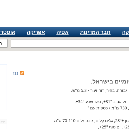
קה
חבר המדינות
אסיה
אפריקה
אוסטרל
ח
rss
ומיים בישראל.
ה, בהיר, רוח זעיר - 5.3 מ"ש.
 תל אביב
+31°
, באר שבע
+34°
.
'
+28°
, גלים קלים, גובה גלים 70-110 ס"מ
פרסו
+2
, ים סוף
+25°
,