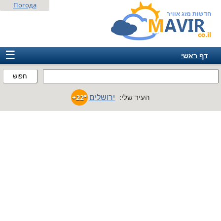
Погода
חדשות מזג אוויר
☰
דף ראשי
ישראל
חפוש
אירופה
ירושלים
העיר שלי:
+22°
אמריקה
חבר המדינות
אסיה
אפריקה
אוסטרליה