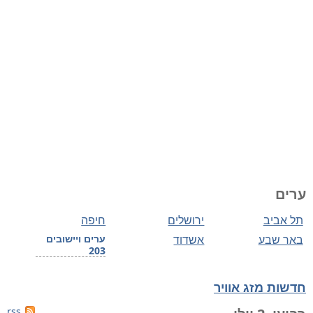
ערים
תל אביב
ירושלים
חיפה
באר שבע
אשדוד
ערים ויישובים
203
חדשות מזג אוויר
rss